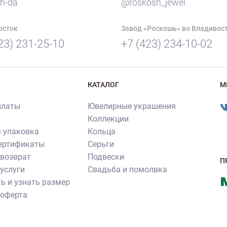
h-da
@roskosh_jewel
осток
Завод «Роскошь» во Владивос
23) 231-25-10
+7 (423) 234-10-02
КАТАЛОГ
М
платы
Ювелирные украшения
Коллекции
 упаковка
Кольца
сертификаты
Серьги
 возврат
Подвески
П
услуги
Свадьба и помолвка
ь и узнать размер
 оферта