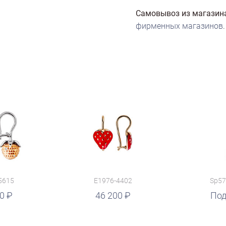
Самовывоз из магазин
фирменных магазинов
.
5615
E1976-4402
Sp57
00
46 200
руб.
Под