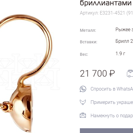
бриллиантами
Артикул: E3231-4521 (91
Рыжее 
Металл:
Брилл 2
Вставки:
1.9
г
Вес:
21 700
Спросить в Whats
Примерить украше
Намекнуть о подар