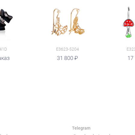
41D
E3623-5204
E32
аказ
руб.
31 800
17
Telegram