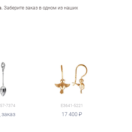
а.
Заберите заказ в одном из наших
57-7374
E3641-5221
 заказ
17 400