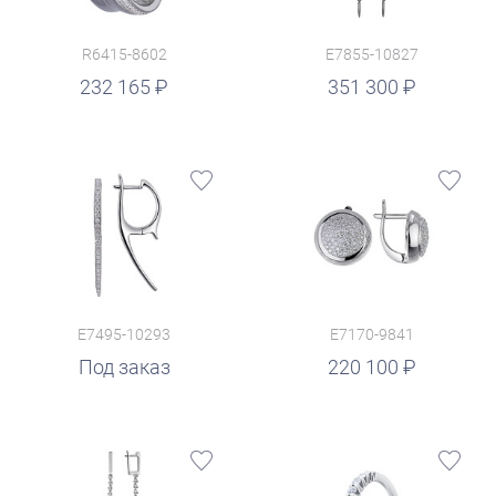
R6415-8602
E7855-10827
руб.
232 165
351 300
E7495-10293
E7170-9841
руб.
Под заказ
220 100