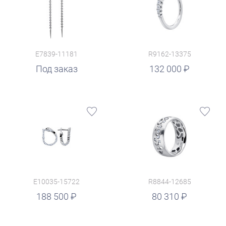
E7839-11181
R9162-13375
руб.
Под заказ
132 000
E10035-15722
R8844-12685
руб.
188 500
80 310