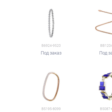
B6924-9520
ВВ120
Под заказ
руб.
Под з
B5195-8099
B5087-