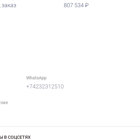
 заказ
807 534
WhatsApp
+74232312510
токе
Ы В СОЦСЕТЯХ