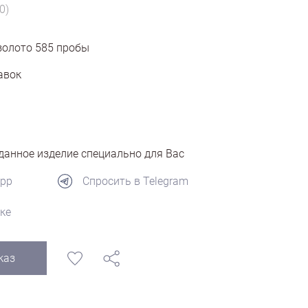
0)
золото
585
пробы
авок
анное изделие специально для Вас
App
Спросить в Telegram
ке
каз