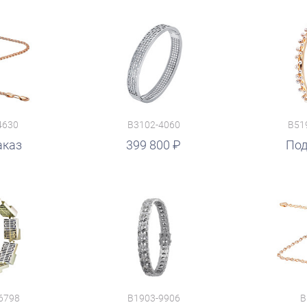
4630
B3102-4060
B51
аказ
399 800
Под
6798
B1903-9906
B