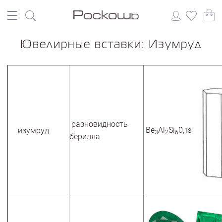
Ювелирные вставки: Изумруд
разновидность
Be
Al
Si
0,
изумруд
18
3
2
6
берилла