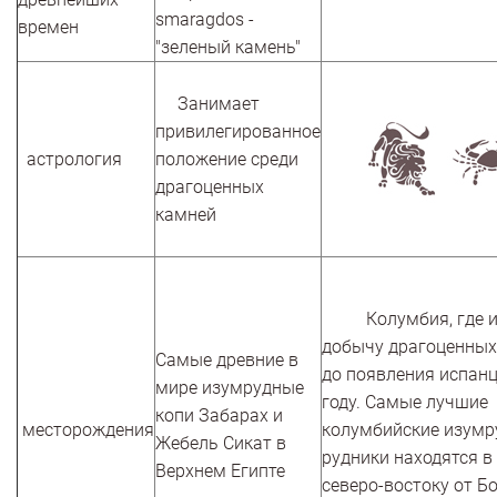
smaragdos -
времен
"зеленый камень"
Занимает
привилегированное
астрология
положение среди
драгоценных
камней
Колумбия, где ин
добычу драгоценных
Самые древние в
до появления испанц
мире изумрудные
году. Самые лучшие
копи Забарах и
месторождения
колумбийские изум
Жебель Сикат в
рудники находятся в
Верхнем Египте
северо-востоку от Бо