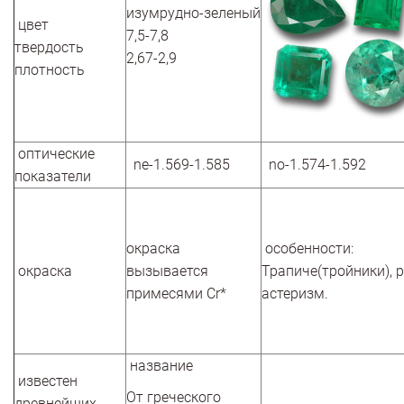
изумрудно-зеленый
цвет
7,5-7,8
твердость
2,67-2,9
плотность
оптические
ne-1.569-1.585
no-1.574-1.592
показатели
окраска
особенности:
окраска
вызывается
Трапиче(тройники), р
примесями Cr*
астеризм.
название
известен
От греческого
древнейших