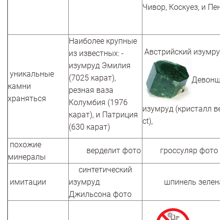
Чивор, Коскуез, и Пе
Наиболее крупные
Австрийский изумруд
из известных: -
изумруд Эмилия
уникальные
(7025 карат),
Девонш
камни
резная ваза
храняться
Колумбия (1976
изумруд (кристалл в
карат), и Патриция
ct),
(630 карат)
похожие
верделит фото
гроссуляр фото
минералы
синтетический
имитации
изумруд
шпинель зелен
Джильсона фото