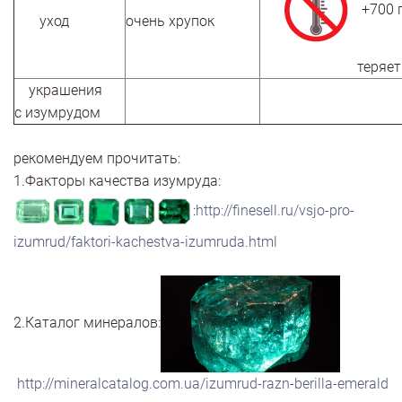
+700 
уход
очень хрупок
теряет ц
украшения
с изумрудом
рекомендуем прочитать:
1.Факторы качества изумруда:
:
http://finesell.ru/vsjo-pro-
izumrud/faktori-kachestva-izumruda.html
2.Каталог минералов:
http://mineralcatalog.com.ua/izumrud-razn-berilla-emerald