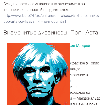
Сегодня время замысловатых экспериментов
творческих личностей продолжается:
http://www.buro247.ru/culture/our-choice/5-khudozhnikov-
pop-arta-povliyavshikh-na-modu.html
Знаменитые дизайнеры Поп- Арта
Энди Уорхол (Андрей
Вархола)
Самое прекрасное в Токио
— Макдональдс.
Самое прекрасное в
Стокгольме —
Макдональдс.
Самое прекрасное во
Флоренции — Макдональдс.
В Москве и в Пекине пока