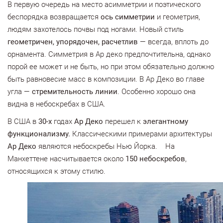
В первую очередь на место асимметрии и поэтического
беспорядка возвращается
ось симметрии
и геометрия,
людям захотелось почвы под ногами. Новый стиль
геометричен, упорядочен, расчетлив
— всегда, вплоть до
орнамента. Симметрия в Ар деко предпочтительна, однако
порой ее может и не быть, но при этом обязательно должно
быть равновесие масс в композиции. В Ар Деко во главе
угла —
стремительность линии
. Особенно хорошо она
видна в небоскребах в США.
В США в
30-х
годах
Ар Деко
перешел к
элегантному
функционализму.
Классическими примерами архитектуры
Ар Деко
являются небоскребы Нью Йорка. На
Манхеттене насчитывается около
150 небоскребов
,
относящихся к этому стилю.