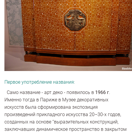
Первое употребление названия:
Само название - арт деко - появилось в
1966
г
.
Именно тогда в Париже в Музее декоративных
искусств была сформирована экспозиция
произведений прикладного искусства 20–30-х годов,
созданных на основе “выразительных конструкций,
заключавших динамическое пространство в закрытом