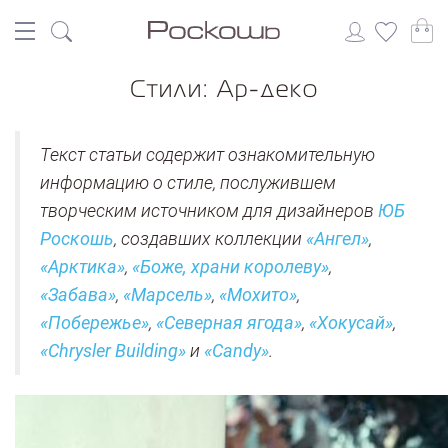
Стили: Ар-деко
Текст статьи содержит ознакомительную
информацию о стиле, послужившем
творческим источником для дизайнеров
ЮБ
Роскошь
, создавших коллекции
«Ангел»
,
«Арктика»
,
«Боже, храни королеву»
,
«Забава»
,
«Марсель»
,
«Мохито»
,
«Побережье»
,
«Северная ягода»
,
«Хокусай»
,
«Chrysler Building»
и
«Candy»
.