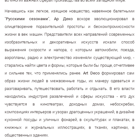
во многих важных сферах производства во всем западном мире.
Начавшись как легкое, изящное новшество, навеянное балетными
"
Русскими сезонами
",
Ар Деко
вскоре эволюционировал в
олицетворение поразительной простоты и бескомпромиссности
жизни в век машин. Представители всех направлений современных
изобразительных и декоративных искусств искали способ
выражения скорости и напора, с которым автомобили, поезда,
аэропланы, радио и электричество изменяли существующий мир, -
старались найти цвета и формы, которые были бы проще, отчетливее
и сильнее тех, что применялись ранее.
Art Deco
формировал сам
образ жизни людей в межвоенн
ые годы, их манеру одеваться и
разговаривать, путешествовать, работать и отдыхать. В его власти
находились индустрия развлечений и сферы искусства - его дух
чувствуется в кинотеатрах, доходных домах, небоскребах,
композициях интерьеров и узорах драгоценных украшений, в дизайне
кухонной посуды и уличных фонарей, в скульптурах и плакатах, в
книжных и журнальных иллюстрациях, в тканях, картинах, в
общественных зданиях.