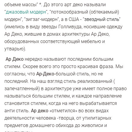
объеме массы” *. До этого арт деко называли
“
джазовый модерн
”, “потокообразный (обтекаемый)
модерн”, “зигзаг-модерн”, а в США - “
звездный стиль
”
(имелись в виду звезды Голливуда, носившие одежду
Ар Деко, жившие в домах архитектуры Ар Деко,
оборудованных соответствующей мебелью и
утварью).
Ар Деко
нередко называют последним большим
стилем. Скорее всего это просто красивая фраза. Мы
согласны, что
Ар-Деко
-большой стиль, но не
последний. На наш взгляд стиль реализованный (
запечатленный) в архитектуре уже имеет полное право
называться большим стилем, и каждое направление
становится стилем, когда на него вырабатывается
анти стиль.
Ар деко
«отметился» во всех видах
деятельности человека -творца, от утилитарных
предметов домашнего обихода до живописи и