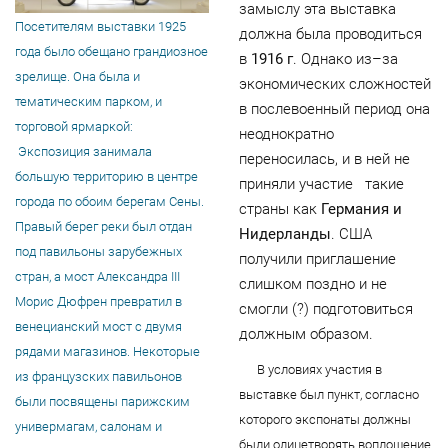
замыслу эта выставка
Посетителям выставки 1925
должна была проводиться
года было обещано грандиозное
в
1916 г
. Однако из–за
зрелище. Она была и
экономических сложностей
тематическим парком, и
в послевоенный период она
торговой ярмаркой:
неоднократно
Экспозиция занимала
переносилась, и в ней не
большую территорию в центре
приняли участие такие
города по обоим берегам Сены.
страны как
Германия и
Правый берег реки был отдан
Нидерланды
. США
под павильоны зарубежных
получили приглашение
стран, а мост Александра III
слишком поздно и не
Морис Дюфрен превратил в
смогли (?) подготовиться
венецианский мост с двумя
должным образом.
рядами магазинов. Некоторые
В условиях участия в
из французских павильонов
выставке был пункт, согласно
были посвящены парижским
которого экспонаты должны
универмагам, салонам и
были олицетворять воплощение