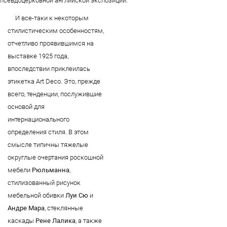
псевдоцерковной английской экспозиции.
И все-таки к некоторым
стилистическим особенностям,
отчетливо проявившимся на
выставке 1925 года,
впоследствии приклеилась
этикетка Art Deco. Это, прежде
всего, тенденции, послужившие
основой для
интернационального
определения стиля. В этом
смысле типичны тяжелые
округлые очертания роскошной
мебели
Рюльманна
,
стилизованный рисунок
мебельной обивки
Луи Сю
и
Андре Мара
, стеклянные
каскады
Рене Лалика
, а также