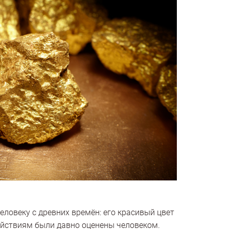
еловеку с древних времён: его красивый цвет
ействиям были давно оценены человеком.