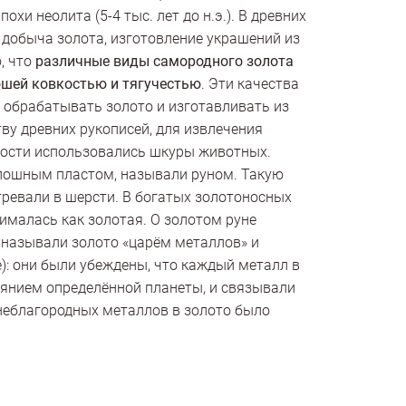
хи неолита (5-4 тыс. лет до н.э.). В древних
 добыча золота, изготовление украшений из
о, что
различные виды самородного золота
ошей ковкостью и тягучестью
. Эти качества
 обрабатывать золото и изготавливать из
ву древних рукописей, для извлечения
вности использовались шкуры животных.
лошным пластом, называли руном. Такую
тревали в шерсти. В богатых золотоносных
нималась как золотая. О золотом руне
называли золото «царём металлов» и
): они были убеждены, что каждый металл в
иянием определённой планеты, и связывали
неблагородных металлов в золото было