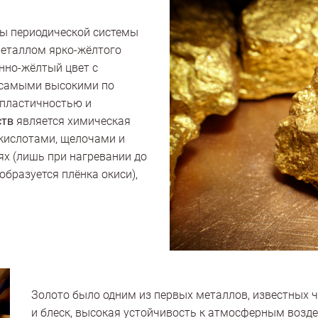
пы периодической системы
металлом ярко-жёлтого
нно-жёлтый цвет с
 самыми высокими по
пластичностью и
ств
является химическая
 кислотами, щелочами и
ях (лишь при нагревании до
образуется плёнка окиси),
Золото было одним из первых металлов, известных ч
и блеск, высокая устойчивость к атмосферным возд