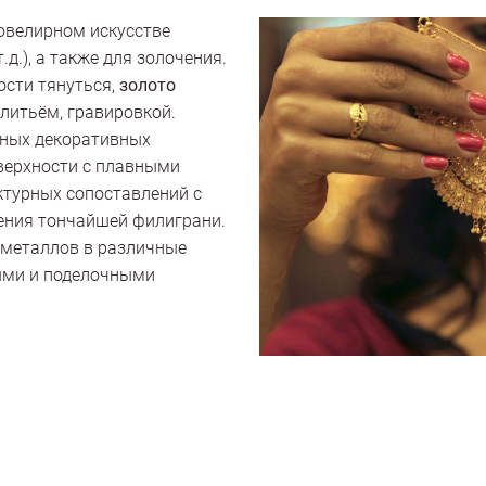
ювелирном искусстве
.д.), а также для золочения.
ости тянуться,
золото
 литьём, гравировкой.
зных декоративных
верхности с плавными
ктурных сопоставлений с
нения тончайшей филиграни.
 металлов в различные
ными и поделочными