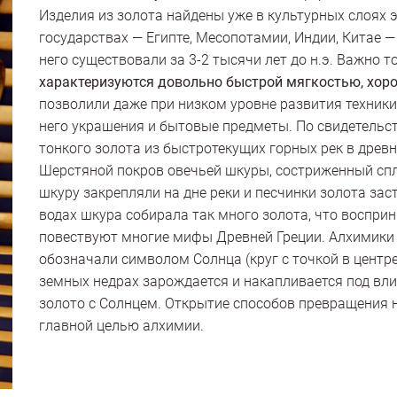
Изделия из золота найдены уже в культурных слоях эпо
государствах — Египте, Месопотамии, Индии, Китае —
него существовали за 3-2 тысячи лет до н.э. Важно т
характеризуются довольно быстрой мягкостью, хор
позволили даже при низком уровне развития техники
него украшения и бытовые предметы. По свидетельст
тонкого золота из быстротекущих горных рек в дре
Шерстяной покров овечьей шкуры, состриженный сп
шкуру закрепляли на дне реки и песчинки золота зас
водах шкура собирала так много золота, что воспри
повествуют многие мифы Древней Греции. Алхимики 
обозначали символом Солнца (круг с точкой в центре
земных недрах зарождается и накапливается под вл
золото с Солнцем. Открытие способов превращения 
главной целью алхимии.