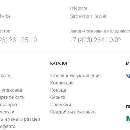
Telegram
h-da
@roskosh_jewel
осток
Завод «Роскошь» во Владивос
23) 231-25-10
+7 (423) 234-10-02
КАТАЛОГ
М
платы
Ювелирные украшения
Коллекции
 упаковка
Кольца
сертификаты
Серьги
 возврат
Подвески
П
услуги
Свадьба и помолвка
ь и узнать размер
 оферта