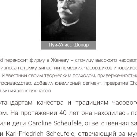
ard переносит фирму в Женеву – столицу высокого часово
бизнеса потомку династии немецких часовщиков и ювелиро
. Известный своим творческим подходом, приверженность
оизводство, добавил ювелирный сегмент, превратив Ch
я линия женских часов.
тандартам качества и традициям часово
ом. На протяжении 40 лет она находилась п
или дети Caroline Scheufele, ответственная
и Karl-Friedrich Scheufele, отвечающий за 