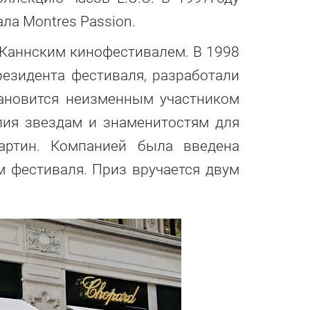
ла Montres Passion.
Каннским кинофестивалем. В 1998
Президента фестиваля, разработали
тановится неизменным участником
лия звездам и знаменитостям для
артин. Компанией была введена
м фестиваля. Приз вручается двум