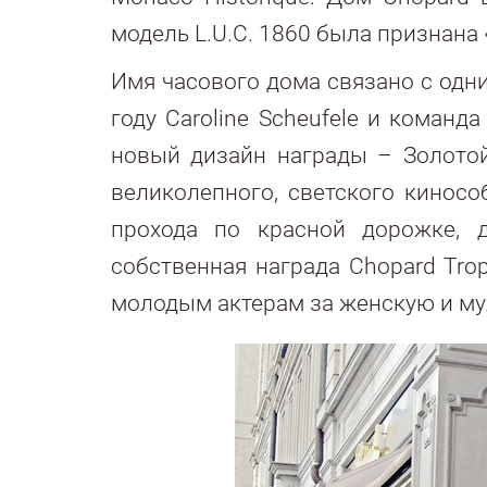
модель L.U.C. 1860 была признана
Имя часового дома связано с од
году Caroline Scheufele и команд
новый дизайн награды – Золотой
великолепного, светского кинос
прохода по красной дорожке, 
собственная награда Chopard Tro
молодым актерам за женскую и му