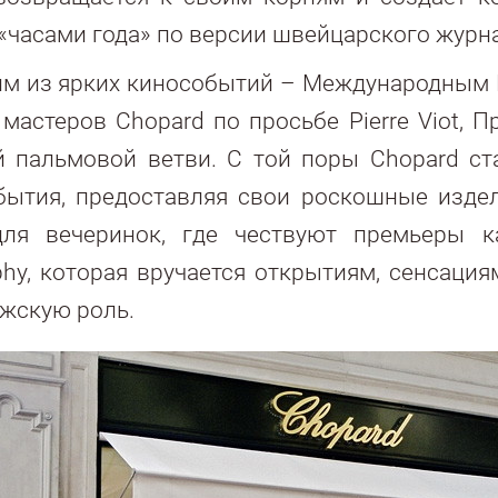
 «часами года» по версии швейцарского журна
ним из ярких кинособытий – Международным 
а мастеров Chopard по просьбе Pierre Viot, 
 пальмовой ветви. С той поры Chopard с
обытия, предоставляя свои роскошные изде
для вечеринок, где чествуют премьеры к
phy, которая вручается открытиям, сенсация
жскую роль.