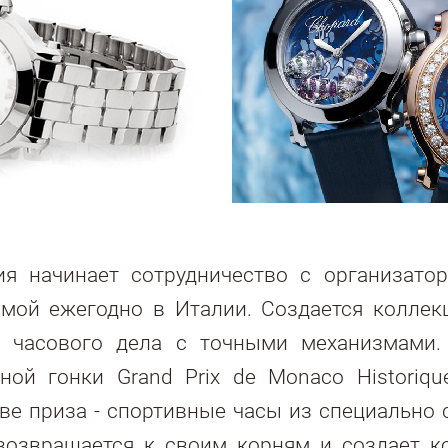
ния начинает сотрудничество с организато
имой ежегодно в Италии. Создается коллекц
 часового дела с точными механизмами.
ой гонки Grand Prix de Monaco Historiqu
ве приза - спортивные часы из специально 
 возвращается к своим корням и создает ко