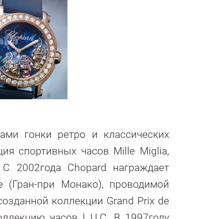
рами гонки ретро и классических
ия спортивных часов Mille Miglia,
 С 2002года Chopard награждает
e (Гран-при Монако), проводимой
созданной коллекции Grand Prix de
ллекцию часов L.U.C. В 1997году