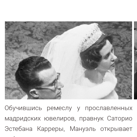
Обучившись ремеслу у прославленных
мадридских ювелиров, правнук Саторио
Эстебана Карреры, Мануэль открывает