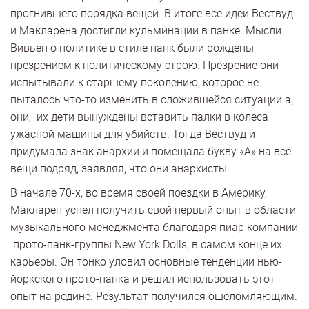
прогнившего порядка вещей. В итоге все идеи Вествуд
и Макларена достигли кульминации в панке. Мысли
Вивьен о политике в стиле панк были рождены
презрением к политическому строю. Презрение они
испытывали к старшему поколению, которое не
пыталось что-то изменить в сложившейся ситуации а,
они, их дети вынуждены вставить палки в колеса
ужасной машины для убийств. Тогда Вествуд и
придумала знак анархии и помещала букву «А» на все
вещи подряд, заявляя, что они анархисты.
В начале 70-х, во время своей поездки в Америку,
Макларен успел получить свой первый опыт в области
музыкального менеджмента благодаря пиар компании
прото-панк-группы New York Dolls, в самом конце их
карьеры. Он тонко уловил основные тенденции нью-
йоркского прото-панка и решил использовать этот
опыт на родине. Результат получился ошеломляющим.