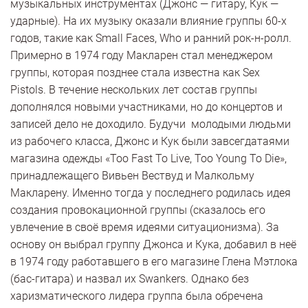
музыкальных инструментах (Джонс — гитару, Кук —
ударные). На их музыку оказали влияние группы 60-х
годов, такие как Small Faces, Who и ранний рок-н-ролл.
Примерно в 1974 году Макларен стал менеджером
группы, которая позднее стала известна как Sex
Pistols. В течение нескольких лет состав группы
дополнялся новыми участниками, но до концертов и
записей дело не доходило. Будучи молодыми людьми
из рабочего класса, Джонс и Кук были завсегдатаями
магазина одежды «Too Fast To Live, Too Young To Die»,
принадлежащего Вивьен Вествуд и Малкольму
Макларену. Именно тогда у последнего родилась идея
создания провокационной группы (сказалось его
увлечение в своё время идеями ситуационизма). За
основу он выбрал группу Джонса и Кука, добавил в неё
в 1974 году работавшего в его магазине Глена Мэтлока
(бас-гитара) и назвал их Swankers. Однако без
харизматического лидера группа была обречена