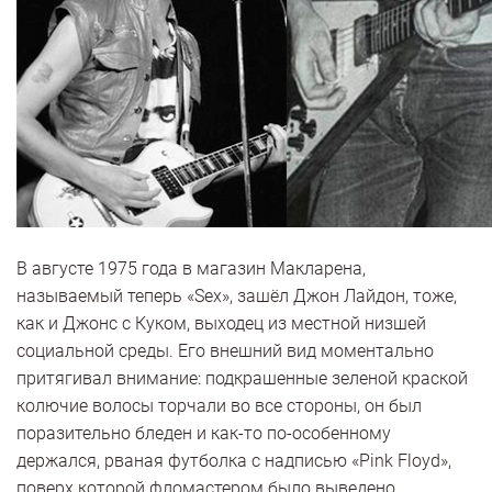
В августе 1975 года в магазин Макларена,
называемый теперь «Sex», зашёл Джон Лайдон, тоже,
как и Джонс с Куком, выходец из местной низшей
социальной среды. Его внешний вид моментально
притягивал внимание: подкрашенные зеленой краской
колючие волосы торчали во все стороны, он был
поразительно бледен и как-то по-особенному
держался, рваная футболка с надписью «Pink Floyd»,
поверх которой фломастером было выведено