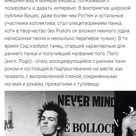
внешний вид и манеры Вишеса, полюбившего
позировать и давать интервью. В восприятии широкой
публики Вишес, даже более чем Роттен и остальные
участники коллектива, стал олицетворением панка,
хотя в творчество Sex Pistols он вложил немного (одна
написанная песня и несколько перепевок чужих). В то
время Сид изобрел танец, ставший характерным для
раннего панка и получивший название пого. Пого
(англ. Pogo) - слэм, ассоциирующийся с ранним панк-
роком и состоящий в подпрыгиваниях на месте, как
правило, с выпрямленной спиной, соединёнными
ногами и руками, прижатыми к туловищу.