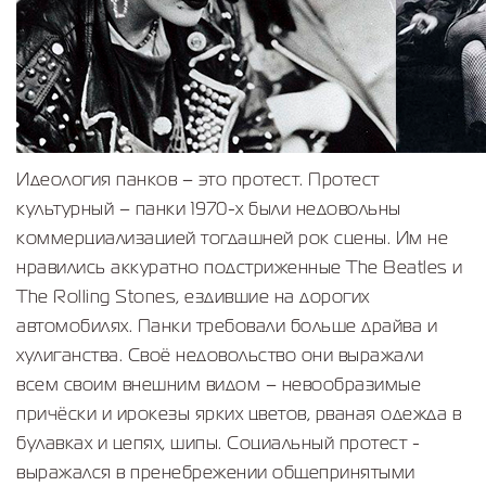
Идеология панков – это протест. Протест
культурный – панки 1970-х были недовольны
коммерциализацией тогдашней рок сцены. Им не
нравились аккуратно подстриженные The Beatles и
The Rolling Stones, ездившие на дорогих
автомобилях. Панки требовали больше драйва и
хулиганства. Своё недовольство они выражали
всем своим внешним видом – невообразимые
причёски и ирокезы ярких цветов, рваная одежда в
булавках и цепях, шипы. Социальный протест -
выражался в пренебрежении общепринятыми