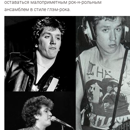
оставаться малоприметным рок-н-рольным
ансамблем в стиле глэм-рока.