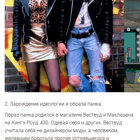
2. Зарождение идеологии и образа панка.
Образ панка родился в магазине Вествуд и Макларена
на Кингз-Роуд, 430. Одевая себя и других, Вествуд
считала себя не дизайнером моды, а человеком,
желавшим бороться против устоявшегося и