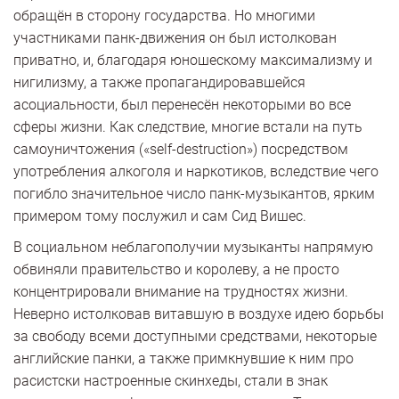
обращён в сторону государства. Но многими
участниками панк-движения он был истолкован
приватно, и, благодаря юношескому максимализму и
нигилизму, а также пропагандировавшейся
асоциальности, был перенесён некоторыми во все
сферы жизни. Как следствие, многие встали на путь
самоуничтожения («self-destruction») посредством
употребления алкоголя и наркотиков, вследствие чего
погибло значительное число панк-музыкантов, ярким
примером тому послужил и сам Сид Вишес.
В социальном неблагополучии музыканты напрямую
обвиняли правительство и королеву, а не просто
концентрировали внимание на трудностях жизни.
Неверно истолковав витавшую в воздухе идею борьбы
за свободу всеми доступными средствами, некоторые
английские панки, а также примкнувшие к ним про
расистски настроенные скинхеды, стали в знак